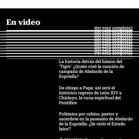
En video
Ver nota completa
Ver nota completa
Ver nota completa
Ver nota completa
Ver nota completa
Ver nota completa
Ver nota completa
Ver nota completa
Ver nota completa
Ver nota completa
La historia detrás del himno del
'Tigre': ¿Quién creó la canción de
campaña de Abelardo de la
Espriella?
De obispo a Papa: así será el
histórico regreso de León XIV a
Chiclayo, la cuna espiritual del
Pontífice
Polémica por rabino, pastor y
sacerdote en la posesión de Abelardo
de la Espriella: ¿Se violó el Estado
laico?