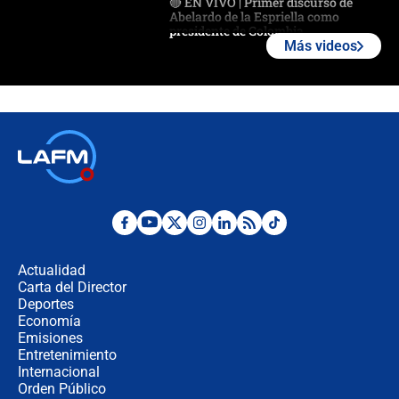
🔴 EN VIVO | Primer discurso de
Abelardo de la Espriella como
presidente de Colombia
Más videos
¿La posesión de Abelardo De la
Espriella en Cali inicia la
descentralización en Colombia? Esto
respondió el alcalde Eder
Así será la posesión de Abelardo de
la Espriella este 7 de agosto:
cronograma oficial y detalles clave
Desde dermatitis hasta infecciones:
los riesgos de usar cascos de motos
de aplicaciones de transporte
Actualidad
Carta del Director
¿Cómo comprar dólares desde el
Deportes
celular? Requisitos, pasos y
Economía
recomendaciones
Emisiones
Entretenimiento
Internacional
Las seis de las 6 con Juan Lozano |
Orden Público
jueves 6 de agosto de 2026