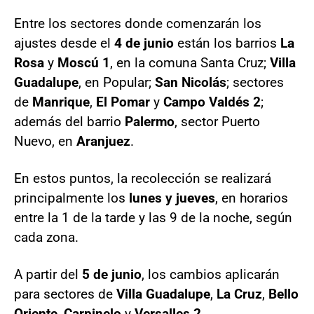
Entre los sectores donde comenzarán los
ajustes desde el
4 de junio
están los barrios
La
Rosa
y
Moscú 1
, en la comuna Santa Cruz;
Villa
Guadalupe
, en Popular;
San Nicolás
; sectores
de
Manrique
,
El Pomar
y
Campo Valdés 2
;
además del barrio
Palermo
, sector Puerto
Nuevo, en
Aranjuez
.
En estos puntos, la recolección se realizará
principalmente los
lunes y jueves
, en horarios
entre la 1 de la tarde y las 9 de la noche, según
cada zona.
A partir del
5 de junio
, los cambios aplicarán
para sectores de
Villa Guadalupe
,
La Cruz
,
Bello
Oriente
,
Carpinelo
y
Versalles 2
.