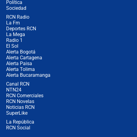
Política
Sociedad
RCN Radio
Posesión de Abelardo De La Espriella
La Fm
en Cali: ¿qué pasará con los
congresistas del Pacto Histórico que
Deportes RCN
no asistirán?
La Mega
Radio 1
El Sol
Alerta Bogotá
Alerta Cartagena
Alerta Paisa
Alerta Tolima
Alerta Bucaramanga
Canal RCN
NTN24
RCN Comerciales
RCN Novelas
Noticias RCN
SuperLike
La República
RCN Social