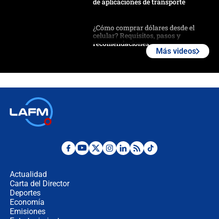
de aplicaciones de transporte
¿Cómo comprar dólares desde el
celular? Requisitos, pasos y
recomendaciones
Más videos
Las seis de las 6 con Juan Lozano |
jueves 6 de agosto de 2026
Posesión de Abelardo De La Espriella
en Cali: ¿qué pasará con los
congresistas del Pacto Histórico que
no asistirán?
Álvaro Uribe asistirá a la posesión y
crece el pulso por la elección del
contralor
Actualidad
Carta del Director
🔴 EN VIVO | Noticiero La FM con
Deportes
Juan Lozano - 6 de agosto de 2026
Economía
Emisiones