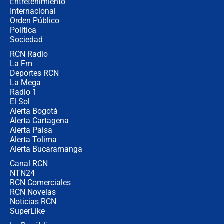
Entretenimiento
Internacional
¿Por qué De la Espriella gobernará
Orden Público
desde Barranquilla? Experto explica
Política
la razón
Sociedad
RCN Radio
Estratega de Abelardo de la Espriella
La Fm
revela cómo venció a la “casta
política” en campaña: “Estaba
Deportes RCN
completamente seguro”
La Mega
Radio 1
El Sol
Alerta Bogotá
Alerta Cartagena
Alerta Paisa
Alerta Tolima
Alerta Bucaramanga
Canal RCN
NTN24
RCN Comerciales
RCN Novelas
Noticias RCN
SuperLike