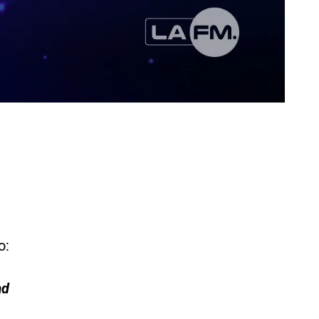
o:
ad