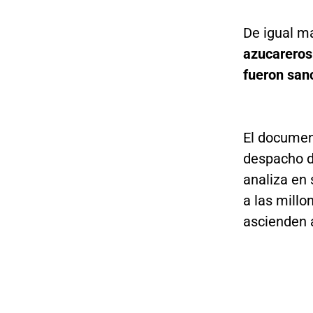
De igual m
azucareros
fueron san
El documen
despacho d
analiza en
a las millo
ascienden 