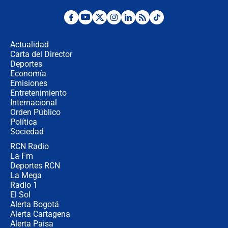
Posesión de Abelardo De La Espriella
en Cali: ¿qué pasará con los
congresistas del Pacto Histórico que
Actualidad
no asistirán?
Carta del Director
Álvaro Uribe asistirá a la posesión y
Deportes
crece el pulso por la elección del
Economía
contralor
Emisiones
Entretenimiento
Internacional
🔴 EN VIVO | Noticiero La FM con
Orden Público
Juan Lozano - 6 de agosto de 2026
Política
Sociedad
RCN Radio
¿Por qué De la Espriella gobernará
La Fm
desde Barranquilla? Experto explica
la razón
Deportes RCN
La Mega
Radio 1
El Sol
Alerta Bogotá
Alerta Cartagena
Alerta Paisa