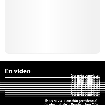
En video
Ver nota completa
Ver nota completa
Ver nota completa
Ver nota completa
Ver nota completa
Ver nota completa
Ver nota completa
Ver nota completa
Ver nota completa
Ver nota completa
🔴 EN VIVO | Posesión presidencial
de Abelardo de la Espriella hoy 7 de