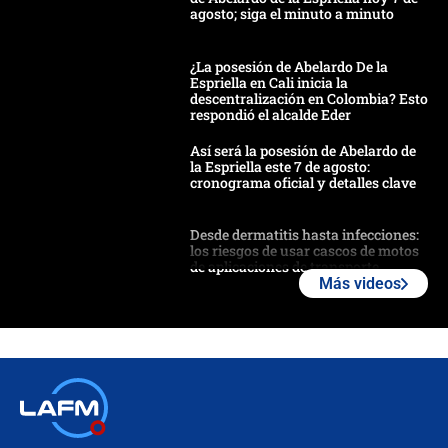
agosto; siga el minuto a minuto
¿La posesión de Abelardo De la
Espriella en Cali inicia la
descentralización en Colombia? Esto
respondió el alcalde Eder
Así será la posesión de Abelardo de
la Espriella este 7 de agosto:
cronograma oficial y detalles clave
Desde dermatitis hasta infecciones:
los riesgos de usar cascos de motos
de aplicaciones de transporte
Más videos
¿Cómo comprar dólares desde el
celular? Requisitos, pasos y
recomendaciones
Las seis de las 6 con Juan Lozano |
jueves 6 de agosto de 2026