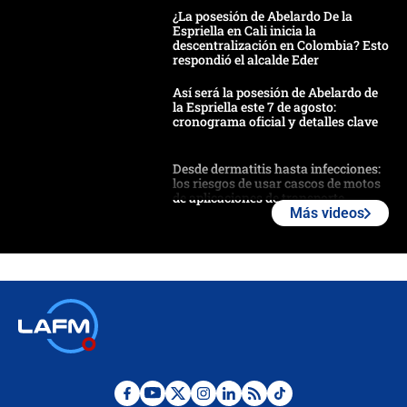
¿La posesión de Abelardo De la
Espriella en Cali inicia la
descentralización en Colombia? Esto
respondió el alcalde Eder
Así será la posesión de Abelardo de
la Espriella este 7 de agosto:
cronograma oficial y detalles clave
Desde dermatitis hasta infecciones:
los riesgos de usar cascos de motos
de aplicaciones de transporte
Más videos
¿Cómo comprar dólares desde el
celular? Requisitos, pasos y
recomendaciones
Las seis de las 6 con Juan Lozano |
jueves 6 de agosto de 2026
Posesión de Abelardo De La Espriella