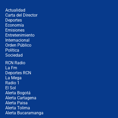
en Cali: ¿qué pasará con los
congresistas del Pacto Histórico que
Actualidad
no asistirán?
Carta del Director
Álvaro Uribe asistirá a la posesión y
Deportes
crece el pulso por la elección del
Economía
contralor
Emisiones
Entretenimiento
Internacional
🔴 EN VIVO | Noticiero La FM con
Orden Público
Juan Lozano - 6 de agosto de 2026
Política
Sociedad
RCN Radio
¿Por qué De la Espriella gobernará
La Fm
desde Barranquilla? Experto explica
la razón
Deportes RCN
La Mega
Radio 1
El Sol
Alerta Bogotá
Alerta Cartagena
Alerta Paisa
Alerta Tolima
Alerta Bucaramanga