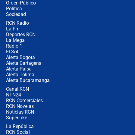
Orden Público
jueves 6 de agosto de 2026
Política
Sociedad
RCN Radio
Posesión de Abelardo De La Espriella
La Fm
en Cali: ¿qué pasará con los
congresistas del Pacto Histórico que
Deportes RCN
no asistirán?
La Mega
Radio 1
El Sol
Alerta Bogotá
Alerta Cartagena
Alerta Paisa
Alerta Tolima
Alerta Bucaramanga
Canal RCN
NTN24
RCN Comerciales
RCN Novelas
Noticias RCN
SuperLike
La República
RCN Social