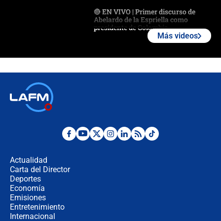
🔴 EN VIVO | Primer discurso de
Abelardo de la Espriella como
presidente de Colombia
Más videos
¿La posesión de Abelardo De la
Espriella en Cali inicia la
descentralización en Colombia? Esto
respondió el alcalde Eder
Así será la posesión de Abelardo de
la Espriella este 7 de agosto:
cronograma oficial y detalles clave
Desde dermatitis hasta infecciones:
los riesgos de usar cascos de motos
de aplicaciones de transporte
Actualidad
Carta del Director
¿Cómo comprar dólares desde el
Deportes
celular? Requisitos, pasos y
Economía
recomendaciones
Emisiones
Entretenimiento
Internacional
Las seis de las 6 con Juan Lozano |