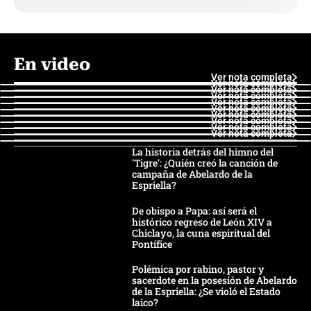
En video
Ver nota completa
Ver nota completa
Ver nota completa
Ver nota completa
Ver nota completa
Ver nota completa
Ver nota completa
Ver nota completa
Ver nota completa
Ver nota completa
La historia detrás del himno del
'Tigre': ¿Quién creó la canción de
campaña de Abelardo de la
Espriella?
De obispo a Papa: así será el
histórico regreso de León XIV a
Chiclayo, la cuna espiritual del
Pontífice
Polémica por rabino, pastor y
sacerdote en la posesión de Abelardo
de la Espriella: ¿Se violó el Estado
laico?