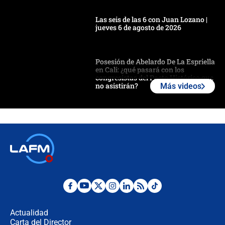
Las seis de las 6 con Juan Lozano |
jueves 6 de agosto de 2026
Posesión de Abelardo De La Espriella
en Cali: ¿qué pasará con los
congresistas del Pacto Histórico que
no asistirán?
Más videos
Álvaro Uribe asistirá a la posesión y
crece el pulso por la elección del
contralor
🔴 EN VIVO | Noticiero La FM con
Juan Lozano - 6 de agosto de 2026
¿Por qué De la Espriella gobernará
desde Barranquilla? Experto explica
la razón
Actualidad
Carta del Director