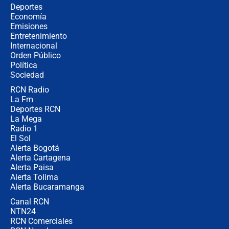
Estratega de Abelardo de la Espriella
Deportes
revela cómo venció a la “casta
Economía
política” en campaña: “Estaba
Emisiones
completamente seguro”
Entretenimiento
Internacional
Alias ‘Calarcá’ habría pagado $60
Orden Público
millones al mes a un supuesto
Política
coronel para filtrar información del
Ejército
Sociedad
RCN Radio
Las razones para escoger al nuevo
La Fm
director de la Policía
Deportes RCN
La Mega
Radio 1
El Sol
Alerta Bogotá
Alerta Cartagena
Alerta Paisa
Alerta Tolima
Alerta Bucaramanga
Canal RCN
NTN24
RCN Comerciales