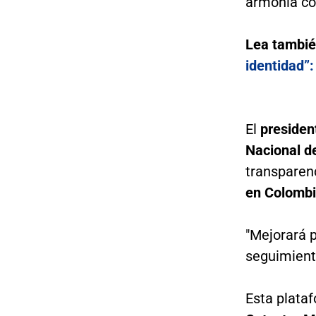
armonía co
Lea tambi
identidad”:
El
presiden
Nacional d
transparenc
en Colomb
"Mejorará p
seguimiento
Esta plata