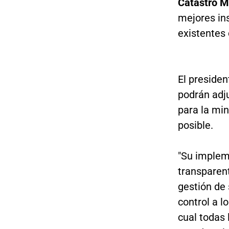
Catastro M
mejores in
existentes 
El preside
podrán adj
para la mi
posible.
"Su impleme
transparent
gestión de 
control a l
cual todas 