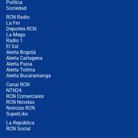
Política
Sociedad
RCN Radio
¿Por qué De la Espriella gobernará desd
La Fm
Barranquilla? Experto explica la razón
Deportes RCN
La Mega
Radio 1
El Sol
Alerta Bogotá
Alerta Cartagena
Alerta Paisa
Alerta Tolima
Alerta Bucaramanga
Canal RCN
NTN24
RCN Comerciales
RCN Novelas
Noticias RCN
SuperLike
La República
RCN Social