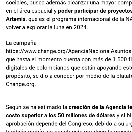
sociales, busca además alcanzar una mayor compe
en el área espacial y
poder participar de proyect
Artemis
, que es el programa internacional de la 
volver a explorar la luna en 2024.
La campaña
https://www.change.org/AgenciaNacionalAsuntos
que hasta el momento cuenta con más de 1.500 f
digitales de colombianos que están apoyando est
propósito, se dio a conocer por medio de la plata
Change.org.
Según se ha estimado la
creación de la Agencia t
costo superior a los 50 millones de dólares
y si b
aprobación depende del Congreso, debido a su ur
también podría ser constituida por decreto preside