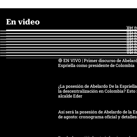
En video
Ver 
Ver 
Ver 
Ver 
Ver 
Ver 
Ver 
Ver 
Ver 
Ver 
🔴 EN VIVO | Primer discurso de Abelard
Espriella como presidente de Colombia
¿La posesión de Abelardo De la Espriella 
la descentralización en Colombia? Esto 
alcalde Eder
Así será la posesión de Abelardo de la Es
de agosto: cronograma oficial y detalles