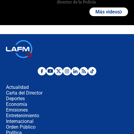
director de la Policía
Más videos
"Prohibir es la salida fácil": ¿Qué
futuro les espera a las cabalgatas en
Colombia?
Ministro de Defensa no descarta el
uso de la UNDMO ante posibles
disturbios durante la posesión
"No hubo fraude ni posibilidad de
fraude": Auditoría respondió a
señalamientos de Petro sobre
Actualidad
elección de Abelardo de La Espriella
Carta del Director
Tras su posesión, presidente De la
Deportes
Espriella empieza gira por regiones
Economía
donde perdió
Emisiones
Entretenimiento
Internacional
Las seis de las 6 con Juan Lozano |
Orden Público
miércoles 5 de agosto de 2026
Política