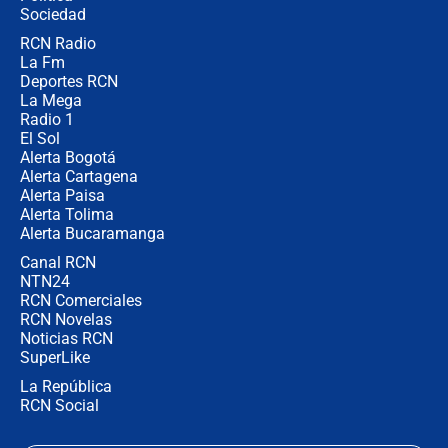
Sociedad
RCN Radio
🔴 EN VIVO | Noticiero La FM con
La Fm
Juan Lozano - 5 de agosto de 2026
Deportes RCN
La Mega
Radio 1
El Sol
Alerta Bogotá
Alerta Cartagena
Alerta Paisa
Alerta Tolima
Alerta Bucaramanga
Canal RCN
NTN24
RCN Comerciales
RCN Novelas
Noticias RCN
SuperLike
La República
RCN Social