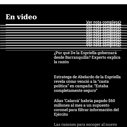
En video
Ver nota completa
Ver nota completa
Ver nota completa
Ver nota completa
Ver nota completa
Ver nota completa
Ver nota completa
Ver nota completa
Ver nota completa
Ver nota completa
¿Por qué De la Espriella gobernará
desde Barranquilla? Experto explica
la razón
Estratega de Abelardo de la Espriella
revela cómo venció a la “casta
política” en campaña: “Estaba
completamente seguro”
Alias ‘Calarcá’ habría pagado $60
millones al mes a un supuesto
coronel para filtrar información del
Ejército
Las razones para escoger al nuevo