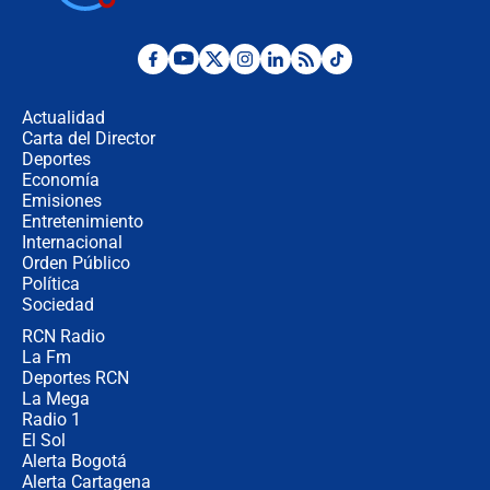
coronel para filtrar información del
Ejército
Las razones para escoger al nuevo
director de la Policía
Actualidad
Carta del Director
"Prohibir es la salida fácil": ¿Qué
Deportes
futuro les espera a las cabalgatas en
Economía
Colombia?
Emisiones
Entretenimiento
Internacional
Ministro de Defensa no descarta el
Orden Público
uso de la UNDMO ante posibles
Política
disturbios durante la posesión
Sociedad
RCN Radio
"No hubo fraude ni posibilidad de
La Fm
fraude": Auditoría respondió a
señalamientos de Petro sobre
Deportes RCN
elección de Abelardo de La Espriella
La Mega
Radio 1
El Sol
Alerta Bogotá
Alerta Cartagena