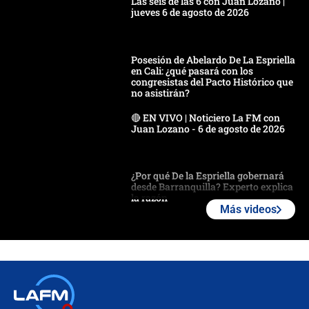
Las seis de las 6 con Juan Lozano |
jueves 6 de agosto de 2026
Posesión de Abelardo De La Espriella
en Cali: ¿qué pasará con los
congresistas del Pacto Histórico que
no asistirán?
🔴 EN VIVO | Noticiero La FM con
Juan Lozano - 6 de agosto de 2026
¿Por qué De la Espriella gobernará
desde Barranquilla? Experto explica
la razón
Más videos
Estratega de Abelardo de la Espriella
revela cómo venció a la “casta
política” en campaña: “Estaba
completamente seguro”
Alias ‘Calarcá’ habría pagado $60
millones al mes a un supuesto