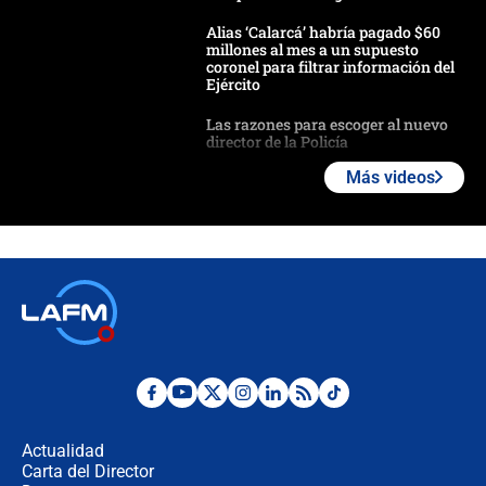
Alias ‘Calarcá’ habría pagado $60
millones al mes a un supuesto
coronel para filtrar información del
Ejército
Las razones para escoger al nuevo
director de la Policía
Más videos
"Prohibir es la salida fácil": ¿Qué
futuro les espera a las cabalgatas en
Colombia?
Ministro de Defensa no descarta el
uso de la UNDMO ante posibles
disturbios durante la posesión
"No hubo fraude ni posibilidad de
fraude": Auditoría respondió a
señalamientos de Petro sobre
Actualidad
elección de Abelardo de La Espriella
Carta del Director