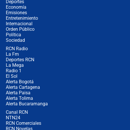
Tras su posesión, presidente De la
Deportes
Espriella empieza gira por regiones
Economía
donde perdió
Emisiones
Entretenimiento
Internacional
Las seis de las 6 con Juan Lozano |
Orden Público
miércoles 5 de agosto de 2026
Política
Sociedad
RCN Radio
🔴 EN VIVO | Noticiero La FM con
La Fm
Juan Lozano - 5 de agosto de 2026
Deportes RCN
La Mega
Radio 1
El Sol
Alerta Bogotá
Alerta Cartagena
Alerta Paisa
Alerta Tolima
Alerta Bucaramanga
Canal RCN
NTN24
RCN Comerciales
RCN Novelas