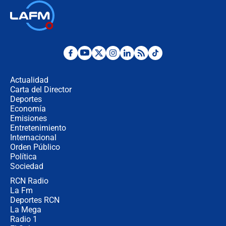
Las seis de las 6 con Juan Lozano |
jueves 6 de agosto de 2026
Posesión de Abelardo De La Espriella
en Cali: ¿qué pasará con los
congresistas del Pacto Histórico que
Actualidad
no asistirán?
Carta del Director
Álvaro Uribe asistirá a la posesión y
Deportes
crece el pulso por la elección del
Economía
contralor
Emisiones
Entretenimiento
Internacional
🔴 EN VIVO | Noticiero La FM con
Orden Público
Juan Lozano - 6 de agosto de 2026
Política
Sociedad
RCN Radio
¿Por qué De la Espriella gobernará
La Fm
desde Barranquilla? Experto explica
la razón
Deportes RCN
La Mega
Radio 1