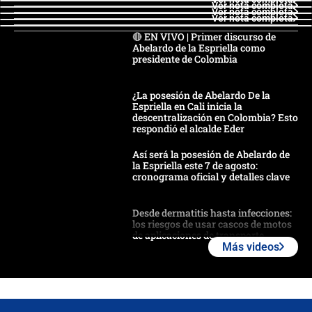
Ver nota completa
Ver nota completa
Ver nota completa
🔴 EN VIVO | Primer discurso de
Abelardo de la Espriella como
presidente de Colombia
¿La posesión de Abelardo De la
Espriella en Cali inicia la
descentralización en Colombia? Esto
respondió el alcalde Eder
Así será la posesión de Abelardo de
la Espriella este 7 de agosto:
cronograma oficial y detalles clave
Desde dermatitis hasta infecciones:
los riesgos de usar cascos de motos
de aplicaciones de transporte
Más videos
¿Cómo comprar dólares desde el
celular? Requisitos, pasos y
recomendaciones