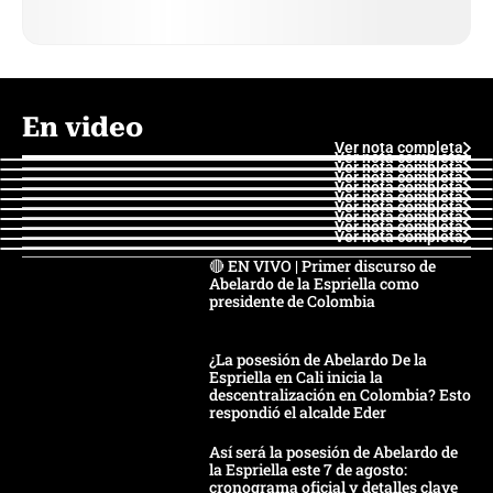
En video
Ver nota completa
Ver nota completa
Ver nota completa
Ver nota completa
Ver nota completa
Ver nota completa
Ver nota completa
Ver nota completa
Ver nota completa
Ver nota completa
🔴 EN VIVO | Primer discurso de
Abelardo de la Espriella como
presidente de Colombia
¿La posesión de Abelardo De la
Espriella en Cali inicia la
descentralización en Colombia? Esto
respondió el alcalde Eder
Así será la posesión de Abelardo de
la Espriella este 7 de agosto:
cronograma oficial y detalles clave