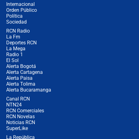
Internacional
🔴 EN VIVO | Noticiero La FM con
Orden Público
Juan Lozano - 6 de agosto de 2026
Política
Sociedad
RCN Radio
¿Por qué De la Espriella gobernará
La Fm
desde Barranquilla? Experto explica
la razón
Deportes RCN
La Mega
Radio 1
El Sol
Alerta Bogotá
Alerta Cartagena
Alerta Paisa
Alerta Tolima
Alerta Bucaramanga
Canal RCN
NTN24
RCN Comerciales
RCN Novelas
Noticias RCN
SuperLike
La República