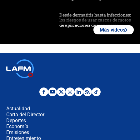
Desde dermatitis hasta infecciones:
los riesgos de usar cascos de motos
de aplicaciones de transporte
Más videos
¿Cómo comprar dólares desde el
celular? Requisitos, pasos y
recomendaciones
Las seis de las 6 con Juan Lozano |
jueves 6 de agosto de 2026
Posesión de Abelardo De La Espriella
en Cali: ¿qué pasará con los
congresistas del Pacto Histórico que
Actualidad
no asistirán?
Carta del Director
Álvaro Uribe asistirá a la posesión y
Deportes
crece el pulso por la elección del
Economía
contralor
Emisiones
Entretenimiento