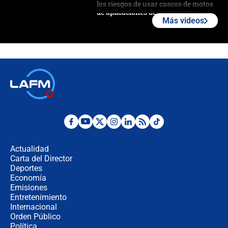
los riesgos de usar cascos de motos
de aplicaciones de transporte
Más videos
¿Cómo comprar dólares desde el
celular? Requisitos, pasos y
recomendaciones
Las seis de las 6 con Juan Lozano |
jueves 6 de agosto de 2026
Posesión de Abelardo De La Espriella
en Cali: ¿qué pasará con los
congresistas del Pacto Histórico que
Actualidad
no asistirán?
Carta del Director
Álvaro Uribe asistirá a la posesión y
Deportes
crece el pulso por la elección del
Economía
contralor
Emisiones
Entretenimiento
Internacional
🔴 EN VIVO | Noticiero La FM con
Orden Público
Juan Lozano - 6 de agosto de 2026
Política