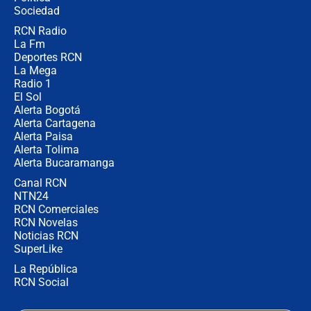
Sociedad
RCN Radio
¿Por qué De la Espriella gobernará
La Fm
desde Barranquilla? Experto explica
la razón
Deportes RCN
La Mega
Radio 1
El Sol
Alerta Bogotá
Alerta Cartagena
Alerta Paisa
Alerta Tolima
Alerta Bucaramanga
Canal RCN
NTN24
RCN Comerciales
RCN Novelas
Noticias RCN
SuperLike
La República
RCN Social