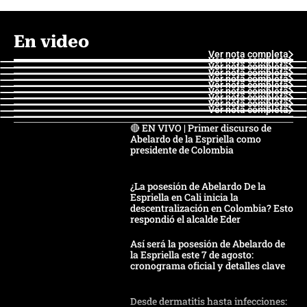
En video
Ver nota completa
Ver nota completa
Ver nota completa
Ver nota completa
Ver nota completa
Ver nota completa
Ver nota completa
Ver nota completa
Ver nota completa
Ver nota completa
🔴 EN VIVO | Primer discurso de
Abelardo de la Espriella como
presidente de Colombia
¿La posesión de Abelardo De la
Espriella en Cali inicia la
descentralización en Colombia? Esto
respondió el alcalde Eder
Así será la posesión de Abelardo de
la Espriella este 7 de agosto:
cronograma oficial y detalles clave
Desde dermatitis hasta infecciones: