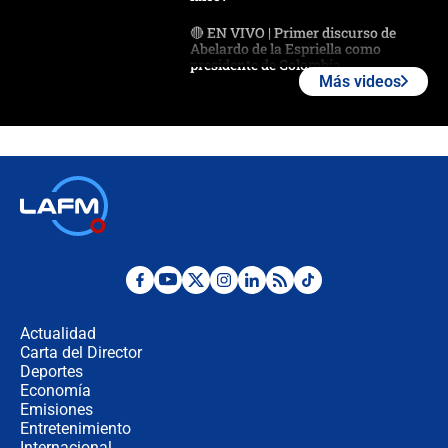
🔴 EN VIVO | Primer discurso de
Abelardo de la Espriella como
presidente de Colombia
Más videos
¿La posesión de Abelardo De la
Espriella en Cali inicia la
descentralización en Colombia? Esto
respondió el alcalde Eder
Así será la posesión de Abelardo de
la Espriella este 7 de agosto:
cronograma oficial y detalles clave
Desde dermatitis hasta infecciones:
los riesgos de usar cascos de motos
de aplicaciones de transporte
Actualidad
Carta del Director
¿Cómo comprar dólares desde el
Deportes
celular? Requisitos, pasos y
Economía
recomendaciones
Emisiones
Entretenimiento
Internacional