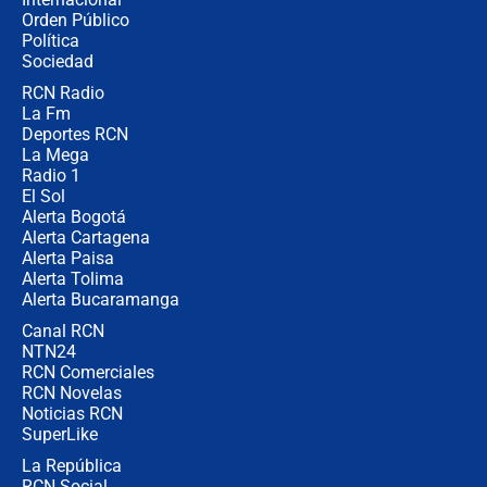
Las seis de las 6 con Juan Lozano |
Orden Público
jueves 6 de agosto de 2026
Política
Sociedad
RCN Radio
Posesión de Abelardo De La Espriella
La Fm
en Cali: ¿qué pasará con los
congresistas del Pacto Histórico que
Deportes RCN
no asistirán?
La Mega
Radio 1
El Sol
Alerta Bogotá
Alerta Cartagena
Alerta Paisa
Alerta Tolima
Alerta Bucaramanga
Canal RCN
NTN24
RCN Comerciales
RCN Novelas
Noticias RCN
SuperLike
La República
RCN Social