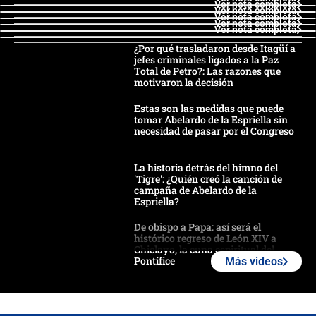
Ver nota completa
Ver nota completa
Ver nota completa
Ver nota completa
Ver nota completa
¿Por qué trasladaron desde Itagüí a
jefes criminales ligados a la Paz
Total de Petro?: Las razones que
motivaron la decisión
Estas son las medidas que puede
tomar Abelardo de la Espriella sin
necesidad de pasar por el Congreso
La historia detrás del himno del
'Tigre': ¿Quién creó la canción de
campaña de Abelardo de la
Espriella?
De obispo a Papa: así será el
histórico regreso de León XIV a
Chiclayo, la cuna espiritual del
Pontífice
Más videos
Polémica por rabino, pastor y
sacerdote en la posesión de Abelardo
de la Espriella: ¿Se violó el Estado