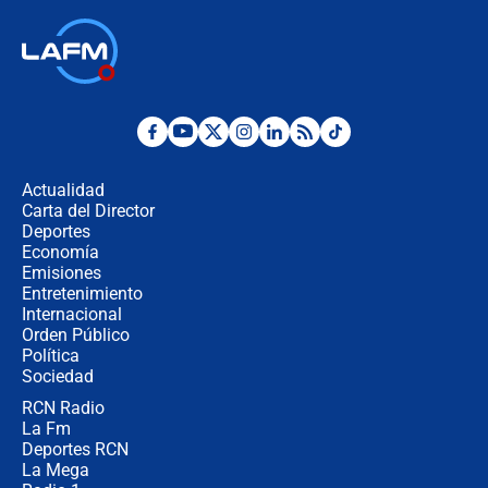
laico?
🔴 EN VIVO | Primer discurso de
Abelardo de la Espriella como
presidente de Colombia
¿La posesión de Abelardo De la
Espriella en Cali inicia la
descentralización en Colombia? Esto
Actualidad
respondió el alcalde Eder
Carta del Director
Así será la posesión de Abelardo de
Deportes
la Espriella este 7 de agosto:
Economía
cronograma oficial y detalles clave
Emisiones
Entretenimiento
Internacional
Desde dermatitis hasta infecciones:
Orden Público
los riesgos de usar cascos de motos
Política
de aplicaciones de transporte
Sociedad
RCN Radio
¿Cómo comprar dólares desde el
La Fm
celular? Requisitos, pasos y
recomendaciones
Deportes RCN
La Mega