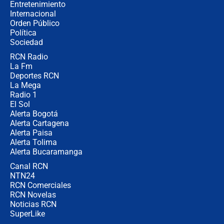
Entretenimiento
Internacional
Las seis de las 6 con Juan Lozano |
Orden Público
jueves 6 de agosto de 2026
Política
Sociedad
RCN Radio
Posesión de Abelardo De La Espriella
La Fm
en Cali: ¿qué pasará con los
congresistas del Pacto Histórico que
Deportes RCN
no asistirán?
La Mega
Radio 1
El Sol
Alerta Bogotá
Alerta Cartagena
Alerta Paisa
Alerta Tolima
Alerta Bucaramanga
Canal RCN
NTN24
RCN Comerciales
RCN Novelas
Noticias RCN
SuperLike