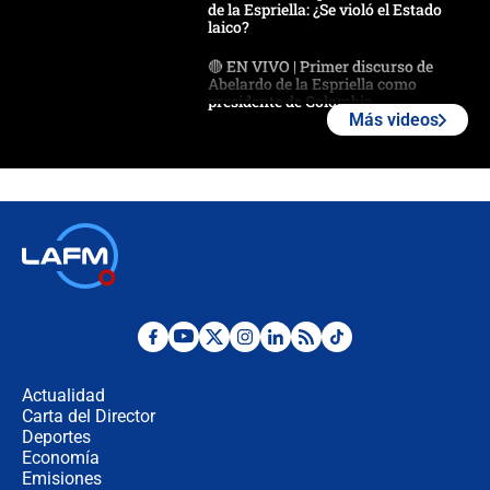
de la Espriella: ¿Se violó el Estado
laico?
🔴 EN VIVO | Primer discurso de
Abelardo de la Espriella como
presidente de Colombia
Más videos
¿La posesión de Abelardo De la
Espriella en Cali inicia la
descentralización en Colombia? Esto
respondió el alcalde Eder
Así será la posesión de Abelardo de
la Espriella este 7 de agosto:
cronograma oficial y detalles clave
Desde dermatitis hasta infecciones:
los riesgos de usar cascos de motos
de aplicaciones de transporte
Actualidad
Carta del Director
¿Cómo comprar dólares desde el
Deportes
celular? Requisitos, pasos y
Economía
recomendaciones
Emisiones