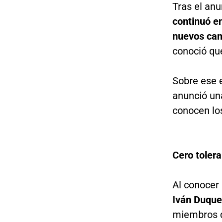
Tras el anu
continuó e
nuevos cam
conoció que
Sobre ese 
anunció un
conocen lo
Cero toler
Al conocer 
Iván Duqu
miembros d