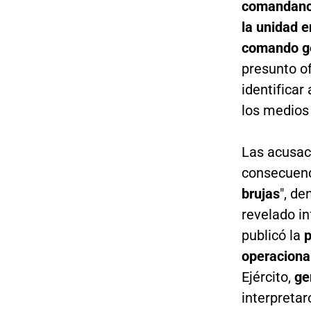
comandancia
la unidad e
comando g
presunto o
identificar
los medios
Las acusac
consecuenc
brujas
", de
revelado in
publicó la
p
operaciona
Ejército,
ge
interpreta