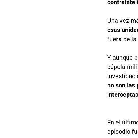
contraintel
Una vez má
esas unidad
fuera de la 
Y aunque el
cúpula milit
investigaci
no son las
interceptac
En el últi
episodio fu