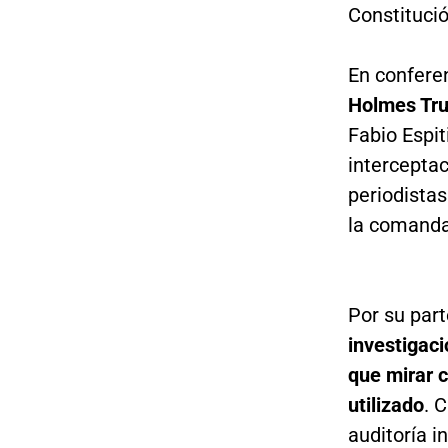
Constitución
En confere
Holmes Tru
Fabio Espit
interceptac
periodistas
la comandan
Por su parte
investigaci
que mirar c
utilizado
. 
auditoría i