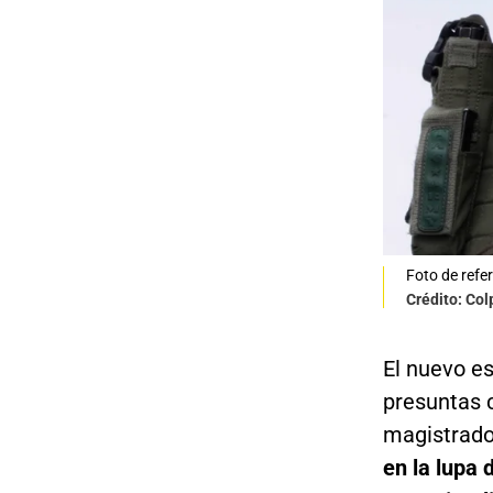
Foto de refe
Crédito: Co
El nuevo e
presuntas c
magistrados
en la lupa 