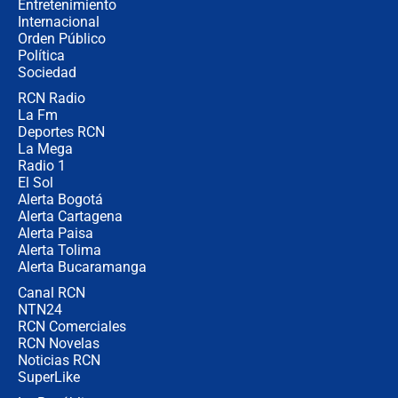
Entretenimiento
Internacional
Las razones para escoger al nuevo
Orden Público
director de la Policía
Política
Sociedad
RCN Radio
"Prohibir es la salida fácil": ¿Qué
La Fm
futuro les espera a las cabalgatas en
Colombia?
Deportes RCN
La Mega
Radio 1
El Sol
Alerta Bogotá
Alerta Cartagena
Alerta Paisa
Alerta Tolima
Alerta Bucaramanga
Canal RCN
NTN24
RCN Comerciales
RCN Novelas
Noticias RCN
SuperLike