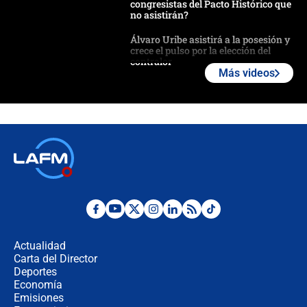
congresistas del Pacto Histórico que
no asistirán?
Álvaro Uribe asistirá a la posesión y
crece el pulso por la elección del
contralor
Más videos
🔴 EN VIVO | Noticiero La FM con
Juan Lozano - 6 de agosto de 2026
¿Por qué De la Espriella gobernará
desde Barranquilla? Experto explica
la razón
Estratega de Abelardo de la Espriella
revela cómo venció a la “casta
política” en campaña: “Estaba
Actualidad
completamente seguro”
Carta del Director
Alias ‘Calarcá’ habría pagado $60
Deportes
millones al mes a un supuesto
Economía
coronel para filtrar información del
Emisiones
Ejército