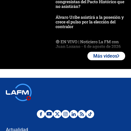
congresistas del Pacto Histórico que
no asistirán?
Álvaro Uribe asistirá a la posesión y
crece el pulso por la elección del
contralor
🔴 EN VIVO | Noticiero La FM con
Juan Lozano - 6 de agosto de 2026
Más videos
¿Por qué De la Espriella gobernará
desde Barranquilla? Experto explica
la razón
Estratega de Abelardo de la Espriella
revela cómo venció a la “casta
política” en campaña: “Estaba
completamente seguro”
Alias ‘Calarcá’ habría pagado $60
millones al mes a un supuesto
coronel para filtrar información del
Actualidad
Ejército