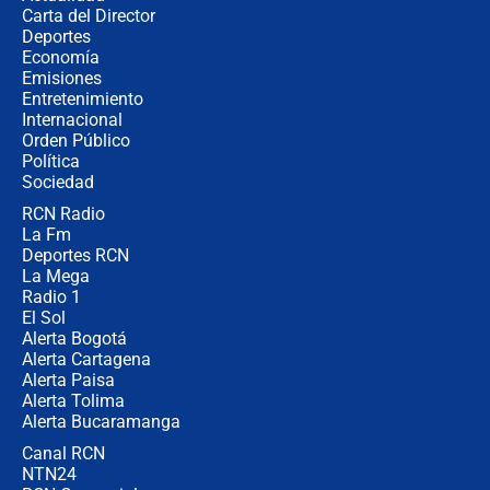
Carta del Director
Las razones para escoger al nuevo
Deportes
director de la Policía
Economía
Emisiones
Entretenimiento
Internacional
"Prohibir es la salida fácil": ¿Qué
Orden Público
futuro les espera a las cabalgatas en
Política
Colombia?
Sociedad
RCN Radio
Ministro de Defensa no descarta el
La Fm
uso de la UNDMO ante posibles
disturbios durante la posesión
Deportes RCN
La Mega
Radio 1
El Sol
Alerta Bogotá
Alerta Cartagena
Alerta Paisa
Alerta Tolima
Alerta Bucaramanga
Canal RCN
NTN24