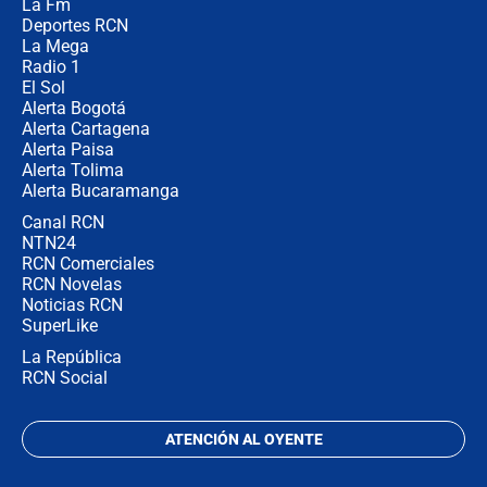
La Fm
director de la Policía
Deportes RCN
La Mega
Radio 1
El Sol
Alerta Bogotá
Alerta Cartagena
Alerta Paisa
Alerta Tolima
Alerta Bucaramanga
Canal RCN
NTN24
RCN Comerciales
RCN Novelas
Noticias RCN
SuperLike
La República
RCN Social
ATENCIÓN AL OYENTE