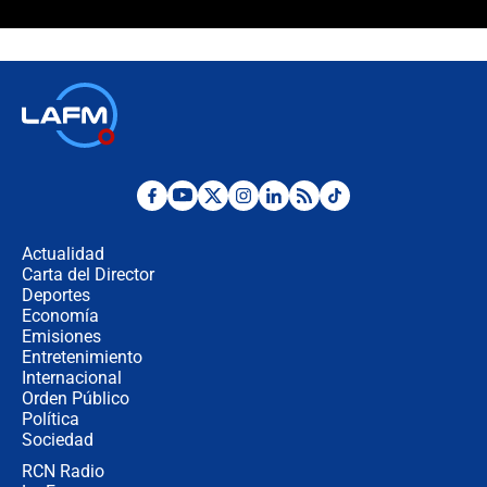
Álvaro Uribe asistirá a la posesión y
crece el pulso por la elección del
contralor
🔴 EN VIVO | Noticiero La FM con
Juan Lozano - 6 de agosto de 2026
¿Por qué De la Espriella gobernará
desde Barranquilla? Experto explica
la razón
Actualidad
Carta del Director
Estratega de Abelardo de la Espriella
Deportes
revela cómo venció a la “casta
Economía
política” en campaña: “Estaba
Emisiones
completamente seguro”
Entretenimiento
Internacional
Alias ‘Calarcá’ habría pagado $60
Orden Público
millones al mes a un supuesto
Política
coronel para filtrar información del
Ejército
Sociedad
RCN Radio
Las razones para escoger al nuevo