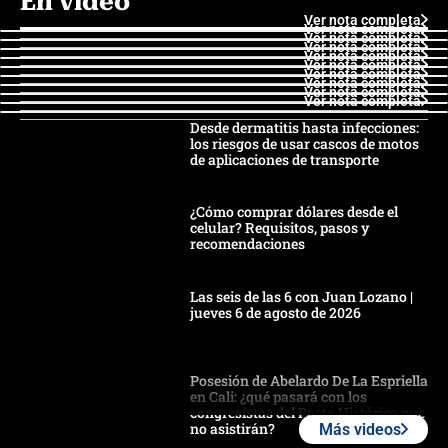
En video
Ver nota completa
Ver nota completa
Ver nota completa
Ver nota completa
Ver nota completa
Ver nota completa
Ver nota completa
Ver nota completa
Ver nota completa
Ver nota completa
Desde dermatitis hasta infecciones:
los riesgos de usar cascos de motos
de aplicaciones de transporte
¿Cómo comprar dólares desde el
celular? Requisitos, pasos y
recomendaciones
Las seis de las 6 con Juan Lozano |
jueves 6 de agosto de 2026
Posesión de Abelardo De La Espriella
en Cali: ¿qué pasará con los
congresistas del Pacto Histórico que
no asistirán?
Más videos