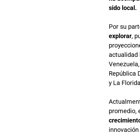
sido local.
Por su par
explorar
, 
proyeccion
actualidad
Venezuela,
República 
y La Florid
Actualment
promedio, e
crecimiento
innovación