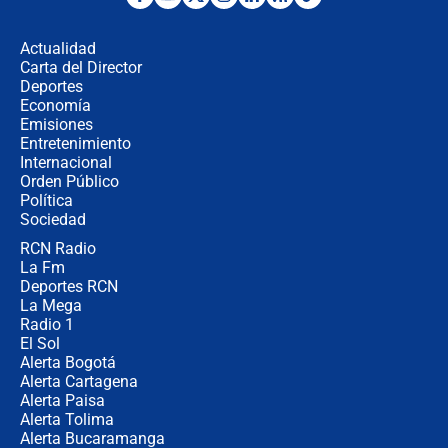
Las seis de las 6 con Juan Lozano |
miércoles 5 de agosto de 2026
Actualidad
Carta del Director
🔴 EN VIVO | Noticiero La FM con
Deportes
Juan Lozano - 5 de agosto de 2026
Economía
Emisiones
Entretenimiento
Internacional
La petición de los empresarios al
Orden Público
gobierno de De la Espriella antes del
Política
Congreso de la ANDI
Sociedad
RCN Radio
María Fernanda Cabal asegura que
La Fm
Uribe tiene "aversión" a la palabra
derecha: "Es como si le hablaran del
Deportes RCN
demonio"
La Mega
Radio 1
El Sol
Alerta Bogotá
Alerta Cartagena
Alerta Paisa
Alerta Tolima
Alerta Bucaramanga