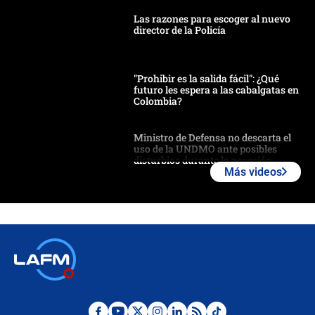
Las razones para escoger al nuevo
director de la Policía
"Prohibir es la salida fácil": ¿Qué
futuro les espera a las cabalgatas en
Colombia?
Ministro de Defensa no descarta el
uso de la UNDMO ante posibles
disturbios durante la posesión
Más videos
"No hubo fraude ni posibilidad de
fraude": Auditoría respondió a
señalamientos de Petro sobre
elección de Abelardo de La Espriella
Tras su posesión, presidente De la
Espriella empieza gira por regiones
donde perdió