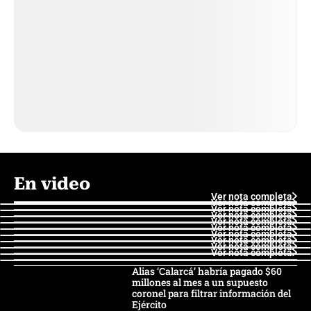
En video
Ver nota completa
Ver nota completa
Ver nota completa
Ver nota completa
Ver nota completa
Ver nota completa
Ver nota completa
Ver nota completa
Ver nota completa
Ver nota completa
Alias ‘Calarcá’ habría pagado $60
millones al mes a un supuesto
coronel para filtrar información del
Ejército