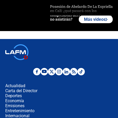
Posesión de Abelardo De La Espriella
en Cali: ¿qué pasará con los
congresistas del Pacto Histórico que
no asistirán?
Más videos
Álvaro Uribe asistirá a la posesión y
crece el pulso por la elección del
contralor
🔴 EN VIVO | Noticiero La FM con
Juan Lozano - 6 de agosto de 2026
¿Por qué De la Espriella gobernará
desde Barranquilla? Experto explica
la razón
Actualidad
Carta del Director
Estratega de Abelardo de la Espriella
Deportes
revela cómo venció a la “casta
Economía
política” en campaña: “Estaba
Emisiones
completamente seguro”
Entretenimiento
Internacional
Alias ‘Calarcá’ habría pagado $60