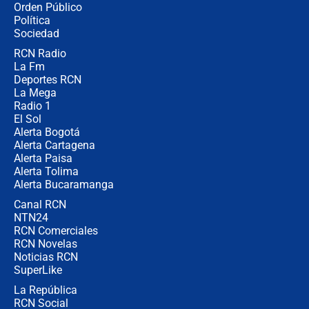
Orden Público
millones al mes a un supuesto
Política
coronel para filtrar información del
Ejército
Sociedad
RCN Radio
Las razones para escoger al nuevo
La Fm
director de la Policía
Deportes RCN
La Mega
Radio 1
El Sol
Alerta Bogotá
Alerta Cartagena
Alerta Paisa
Alerta Tolima
Alerta Bucaramanga
Canal RCN
NTN24
RCN Comerciales
RCN Novelas
Noticias RCN
SuperLike
La República
RCN Social