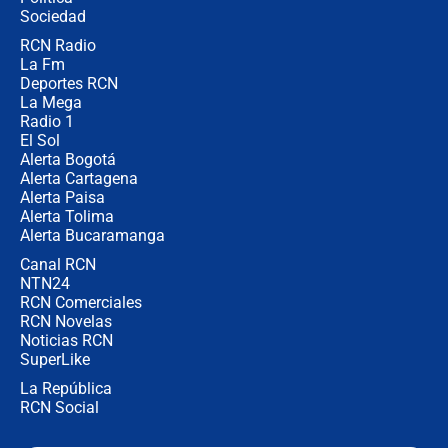
Sociedad
RCN Radio
¿Por qué De la Espriella gobernará
La Fm
desde Barranquilla? Experto explica
la razón
Deportes RCN
La Mega
Radio 1
El Sol
Alerta Bogotá
Alerta Cartagena
Alerta Paisa
Alerta Tolima
Alerta Bucaramanga
Canal RCN
NTN24
RCN Comerciales
RCN Novelas
Noticias RCN
SuperLike
La República
RCN Social