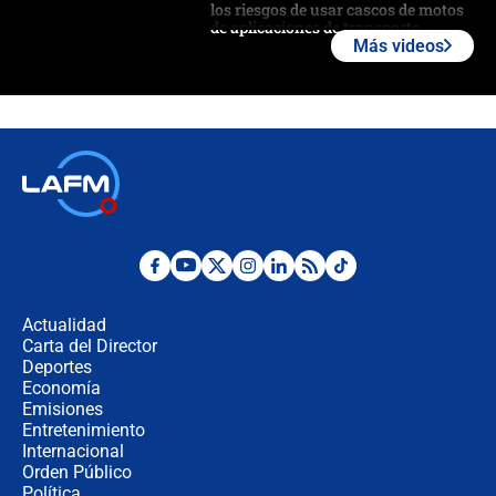
los riesgos de usar cascos de motos
de aplicaciones de transporte
Más videos
¿Cómo comprar dólares desde el
celular? Requisitos, pasos y
recomendaciones
Las seis de las 6 con Juan Lozano |
jueves 6 de agosto de 2026
Posesión de Abelardo De La Espriella
en Cali: ¿qué pasará con los
congresistas del Pacto Histórico que
Actualidad
no asistirán?
Carta del Director
Álvaro Uribe asistirá a la posesión y
Deportes
crece el pulso por la elección del
Economía
contralor
Emisiones
Entretenimiento
Internacional
🔴 EN VIVO | Noticiero La FM con
Orden Público
Juan Lozano - 6 de agosto de 2026
Política