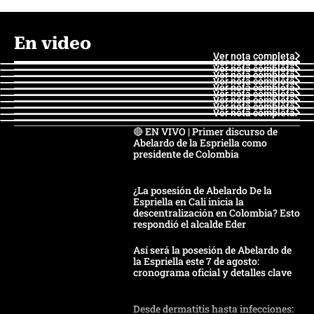
En video
Ver nota completa
Ver nota completa
Ver nota completa
Ver nota completa
Ver nota completa
Ver nota completa
Ver nota completa
Ver nota completa
Ver nota completa
Ver nota completa
🔴 EN VIVO | Primer discurso de
Abelardo de la Espriella como
presidente de Colombia
¿La posesión de Abelardo De la
Espriella en Cali inicia la
descentralización en Colombia? Esto
respondió el alcalde Eder
Así será la posesión de Abelardo de
la Espriella este 7 de agosto:
cronograma oficial y detalles clave
Desde dermatitis hasta infecciones: