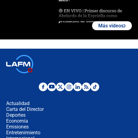
🔴 EN VIVO | Primer discurso de
Abelardo de la Espriella como
presidente de Colombia
Más videos
¿La posesión de Abelardo De la
Espriella en Cali inicia la
descentralización en Colombia? Esto
respondió el alcalde Eder
Así será la posesión de Abelardo de
la Espriella este 7 de agosto:
cronograma oficial y detalles clave
Desde dermatitis hasta infecciones:
los riesgos de usar cascos de motos
de aplicaciones de transporte
Actualidad
Carta del Director
¿Cómo comprar dólares desde el
Deportes
celular? Requisitos, pasos y
Economía
recomendaciones
Emisiones
Entretenimiento