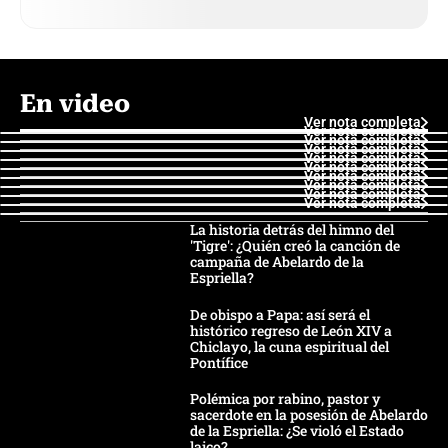
En video
Ver nota completa
Ver nota completa
Ver nota completa
Ver nota completa
Ver nota completa
Ver nota completa
Ver nota completa
Ver nota completa
Ver nota completa
Ver nota completa
La historia detrás del himno del
'Tigre': ¿Quién creó la canción de
campaña de Abelardo de la
Espriella?
De obispo a Papa: así será el
histórico regreso de León XIV a
Chiclayo, la cuna espiritual del
Pontífice
Polémica por rabino, pastor y
sacerdote en la posesión de Abelardo
de la Espriella: ¿Se violó el Estado
laico?