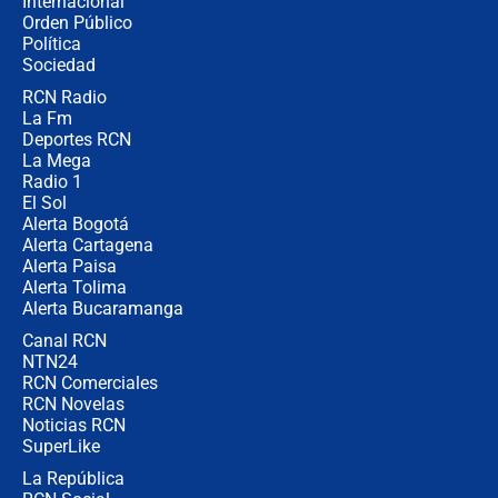
Internacional
Las seis de las 6 con Juan Lozano |
Orden Público
jueves 6 de agosto de 2026
Política
Sociedad
RCN Radio
Posesión de Abelardo De La Espriella
La Fm
en Cali: ¿qué pasará con los
congresistas del Pacto Histórico que
Deportes RCN
no asistirán?
La Mega
Radio 1
El Sol
Alerta Bogotá
Alerta Cartagena
Alerta Paisa
Alerta Tolima
Alerta Bucaramanga
Canal RCN
NTN24
RCN Comerciales
RCN Novelas
Noticias RCN
SuperLike
La República