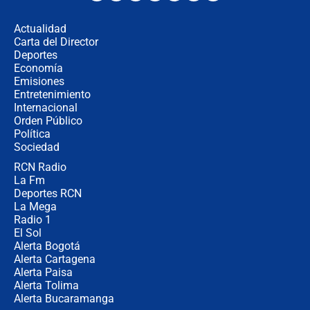
desde Barranquilla? Experto explica
la razón
Actualidad
Carta del Director
Estratega de Abelardo de la Espriella
Deportes
revela cómo venció a la “casta
Economía
política” en campaña: “Estaba
Emisiones
completamente seguro”
Entretenimiento
Internacional
Alias ‘Calarcá’ habría pagado $60
Orden Público
millones al mes a un supuesto
Política
coronel para filtrar información del
Ejército
Sociedad
RCN Radio
Las razones para escoger al nuevo
La Fm
director de la Policía
Deportes RCN
La Mega
Radio 1
El Sol
Alerta Bogotá
Alerta Cartagena
Alerta Paisa
Alerta Tolima
Alerta Bucaramanga