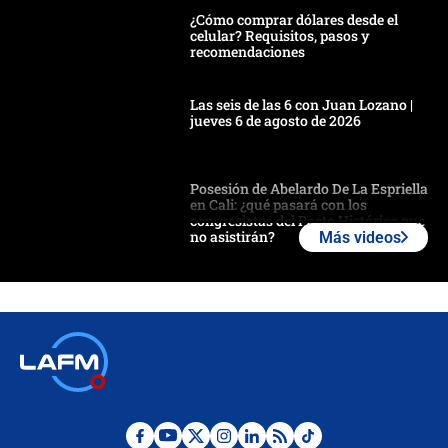
¿Cómo comprar dólares desde el
celular? Requisitos, pasos y
recomendaciones
Las seis de las 6 con Juan Lozano |
jueves 6 de agosto de 2026
Posesión de Abelardo De La Espriella
en Cali: ¿qué pasará con los
congresistas del Pacto Histórico que
no asistirán?
Más videos
Álvaro Uribe asistirá a la posesión y
crece el pulso por la elección del
contralor
🔴 EN VIVO | Noticiero La FM con
Juan Lozano - 6 de agosto de 2026
¿Por qué De la Espriella gobernará