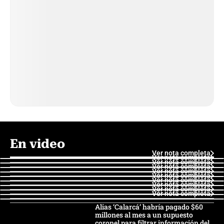
En video
Ver nota completa
Ver nota completa
Ver nota completa
Ver nota completa
Ver nota completa
Ver nota completa
Ver nota completa
Ver nota completa
Ver nota completa
Ver nota completa
Alias ‘Calarcá’ habría pagado $60
millones al mes a un supuesto
coronel para filtrar información del