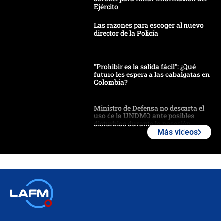
Ejército
Las razones para escoger al nuevo
director de la Policía
"Prohibir es la salida fácil": ¿Qué
futuro les espera a las cabalgatas en
Colombia?
Ministro de Defensa no descarta el
uso de la UNDMO ante posibles
disturbios durante la posesión
Más videos
"No hubo fraude ni posibilidad de
fraude": Auditoría respondió a
señalamientos de Petro sobre
elección de Abelardo de La Espriella
Tras su posesión, presidente De la
Espriella empieza gira por regiones
donde perdió