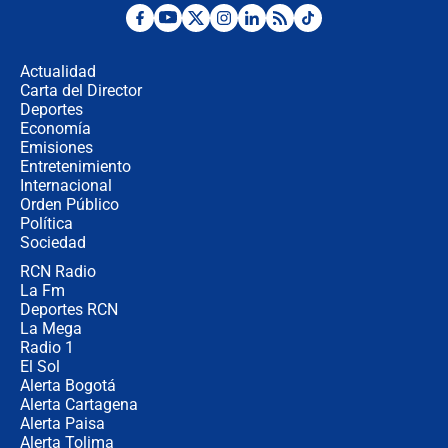
Las seis de las 6 con Juan Lozano |
miércoles 5 de agosto de 2026
Actualidad
Carta del Director
🔴 EN VIVO | Noticiero La FM con
Deportes
Juan Lozano - 5 de agosto de 2026
Economía
Emisiones
Entretenimiento
Internacional
La petición de los empresarios al
Orden Público
gobierno de De la Espriella antes del
Política
Congreso de la ANDI
Sociedad
RCN Radio
María Fernanda Cabal asegura que
La Fm
Uribe tiene "aversión" a la palabra
derecha: "Es como si le hablaran del
Deportes RCN
demonio"
La Mega
Radio 1
El Sol
Alerta Bogotá
Alerta Cartagena
Alerta Paisa
Alerta Tolima