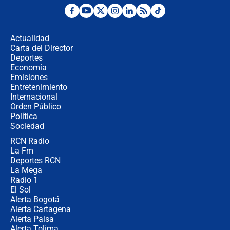
Las seis de las 6 con Juan Lozano |
jueves 6 de agosto de 2026
Actualidad
Carta del Director
Posesión de Abelardo De La Espriella
Deportes
en Cali: ¿qué pasará con los
Economía
congresistas del Pacto Histórico que
Emisiones
no asistirán?
Entretenimiento
Internacional
Álvaro Uribe asistirá a la posesión y
Orden Público
crece el pulso por la elección del
Política
contralor
Sociedad
RCN Radio
🔴 EN VIVO | Noticiero La FM con
La Fm
Juan Lozano - 6 de agosto de 2026
Deportes RCN
La Mega
Radio 1
El Sol
Alerta Bogotá
Alerta Cartagena
Alerta Paisa
Alerta Tolima