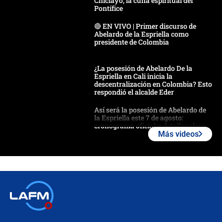
Chiclayo, la cuna espiritual del
Pontífice
🔴 EN VIVO | Primer discurso de
Abelardo de la Espriella como
presidente de Colombia
¿La posesión de Abelardo De la
Espriella en Cali inicia la
descentralización en Colombia? Esto
respondió el alcalde Eder
Así será la posesión de Abelardo de
la Espriella este 7 de agosto:
cronograma oficial y detalles clave
Más videos
Desde dermatitis hasta infecciones:
los riesgos de usar cascos de motos
de aplicaciones de transporte
¿Cómo comprar dólares desde el
celular? Requisitos, pasos y
recomendaciones