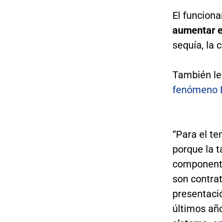
El funciona
aumentar e
sequía, la 
También le
fenómeno E
“Para el te
porque la 
componente
son contrat
presentació
últimos añ