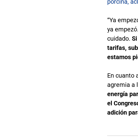
porcina, ac
“Ya empezó
ya empezó.
cuidado.
Si
tarifas, su
estamos pi
En cuanto a
agremia a l
energía par
el Congreso
adición par