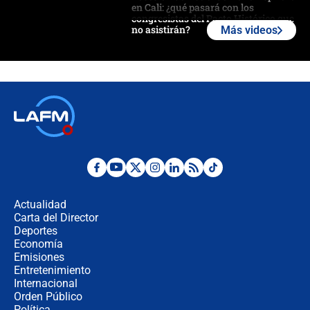
en Cali: ¿qué pasará con los
congresistas del Pacto Histórico que
no asistirán?
Más videos
Álvaro Uribe asistirá a la posesión y
crece el pulso por la elección del
contralor
🔴 EN VIVO | Noticiero La FM con
Juan Lozano - 6 de agosto de 2026
¿Por qué De la Espriella gobernará
desde Barranquilla? Experto explica
la razón
Actualidad
Carta del Director
Estratega de Abelardo de la Espriella
Deportes
revela cómo venció a la “casta
Economía
política” en campaña: “Estaba
Emisiones
completamente seguro”
Entretenimiento
Internacional
Alias ‘Calarcá’ habría pagado $60
Orden Público
millones al mes a un supuesto
Política