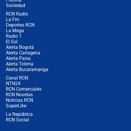
coronel para filtrar información del
Ejército
Sociedad
RCN Radio
Las razones para escoger al nuevo
La Fm
director de la Policía
Deportes RCN
La Mega
Radio 1
El Sol
Alerta Bogotá
Alerta Cartagena
Alerta Paisa
Alerta Tolima
Alerta Bucaramanga
Canal RCN
NTN24
RCN Comerciales
RCN Novelas
Noticias RCN
SuperLike
La República
RCN Social