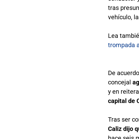
tras presu
vehículo, l
Lea tambi
trompada a
De acuerdo 
concejal
ag
y en reiter
capital de
Tras ser c
Caliz dijo 
hace seis m