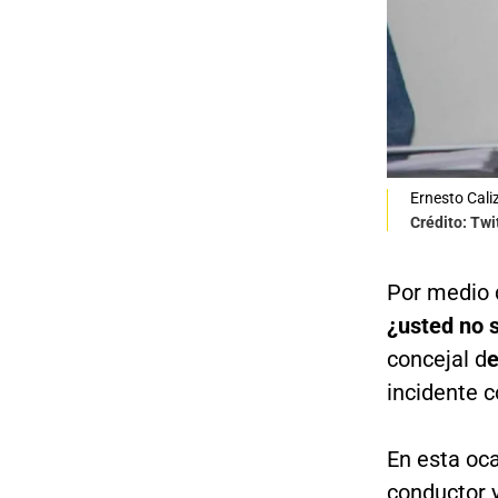
Ernesto Cali
Por medio 
¿usted no 
concejal d
e
incidente c
En esta oc
conductor y