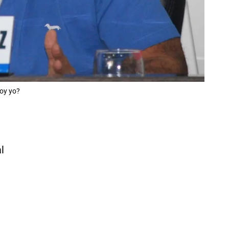
soy yo?
l