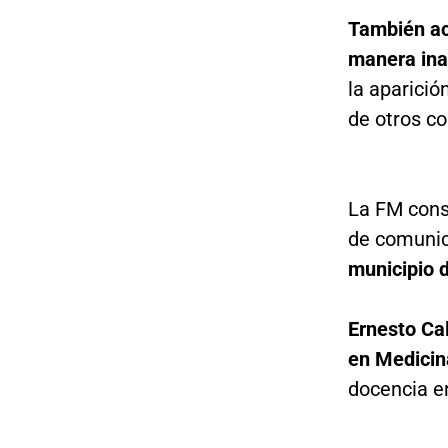
También acl
manera in
la aparició
de otros co
La FM consu
de comunic
municipio 
Ernesto Cal
en Medicin
docencia e