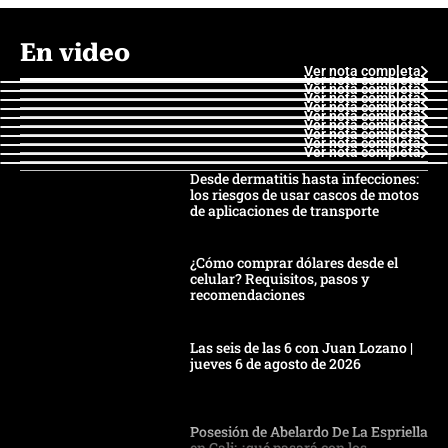
En video
Ver nota completa
Ver nota completa
Ver nota completa
Ver nota completa
Ver nota completa
Ver nota completa
Ver nota completa
Ver nota completa
Ver nota completa
Ver nota completa
Desde dermatitis hasta infecciones:
los riesgos de usar cascos de motos
de aplicaciones de transporte
¿Cómo comprar dólares desde el
celular? Requisitos, pasos y
recomendaciones
Las seis de las 6 con Juan Lozano |
jueves 6 de agosto de 2026
Posesión de Abelardo De La Espriella
en Cali: ¿qué pasará con los