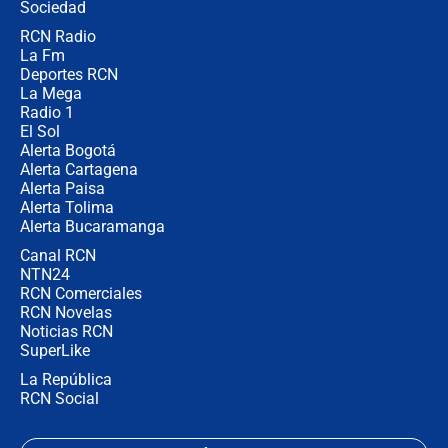
Ejército
Sociedad
RCN Radio
Las razones para escoger al nuevo
La Fm
director de la Policía
Deportes RCN
La Mega
Radio 1
El Sol
Alerta Bogotá
Alerta Cartagena
Alerta Paisa
Alerta Tolima
Alerta Bucaramanga
Canal RCN
NTN24
RCN Comerciales
RCN Novelas
Noticias RCN
SuperLike
La República
RCN Social