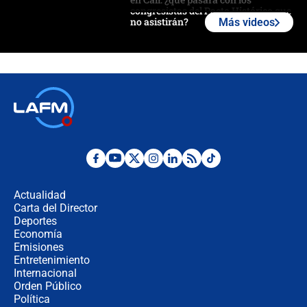
congresistas del Pacto Histórico que
no asistirán?
Más videos
Álvaro Uribe asistirá a la posesión y
crece el pulso por la elección del
contralor
🔴 EN VIVO | Noticiero La FM con
Juan Lozano - 6 de agosto de 2026
¿Por qué De la Espriella gobernará
desde Barranquilla? Experto explica
la razón
Actualidad
Carta del Director
Estratega de Abelardo de la Espriella
Deportes
revela cómo venció a la “casta
Economía
política” en campaña: “Estaba
Emisiones
completamente seguro”
Entretenimiento
Internacional
Alias ‘Calarcá’ habría pagado $60
Orden Público
millones al mes a un supuesto
Política
coronel para filtrar información del