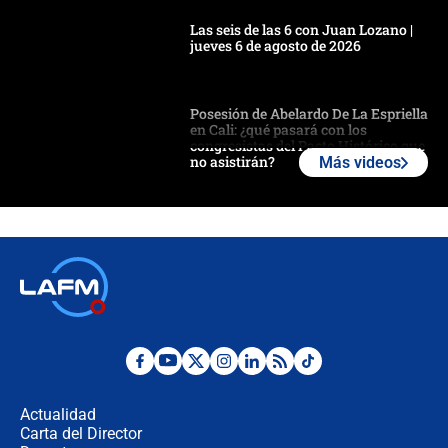
Las seis de las 6 con Juan Lozano |
jueves 6 de agosto de 2026
Posesión de Abelardo De La Espriella
en Cali: ¿qué pasará con los
congresistas del Pacto Histórico que
no asistirán?
Más videos
Álvaro Uribe asistirá a la posesión y
crece el pulso por la elección del
contralor
🔴 EN VIVO | Noticiero La FM con
Juan Lozano - 6 de agosto de 2026
¿Por qué De la Espriella gobernará
desde Barranquilla? Experto explica
la razón
Actualidad
Carta del Director