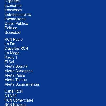
Estratega de Abelardo de la Espriella
Deportes
revela cómo venció a la “casta
Economía
política” en campaña: “Estaba
Emisiones
completamente seguro”
Entretenimiento
Internacional
Alias ‘Calarcá’ habría pagado $60
Orden Público
millones al mes a un supuesto
Política
coronel para filtrar información del
Ejército
Sociedad
RCN Radio
Las razones para escoger al nuevo
La Fm
director de la Policía
Deportes RCN
La Mega
Radio 1
El Sol
Alerta Bogotá
Alerta Cartagena
Alerta Paisa
Alerta Tolima
Alerta Bucaramanga
Canal RCN
NTN24
RCN Comerciales
RCN Novelas