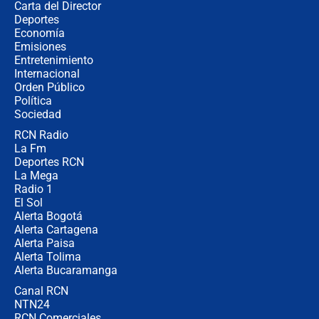
Carta del Director
¿Cómo comprar dólares desde el
Deportes
celular? Requisitos, pasos y
Economía
recomendaciones
Emisiones
Entretenimiento
Internacional
Las seis de las 6 con Juan Lozano |
Orden Público
jueves 6 de agosto de 2026
Política
Sociedad
RCN Radio
Posesión de Abelardo De La Espriella
La Fm
en Cali: ¿qué pasará con los
congresistas del Pacto Histórico que
Deportes RCN
no asistirán?
La Mega
Radio 1
El Sol
Alerta Bogotá
Alerta Cartagena
Alerta Paisa
Alerta Tolima
Alerta Bucaramanga
Canal RCN
NTN24
RCN Comerciales