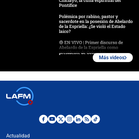
Chiclayo, la cuna espiritual del
Pontífice
Polémica por rabino, pastor y
sacerdote en la posesión de Abelardo
de la Espriella: ¿Se violó el Estado
laico?
🔴 EN VIVO | Primer discurso de
Abelardo de la Espriella como
presidente de Colombia
Más videos
¿La posesión de Abelardo De la
Espriella en Cali inicia la
descentralización en Colombia? Esto
respondió el alcalde Eder
Así será la posesión de Abelardo de
la Espriella este 7 de agosto:
cronograma oficial y detalles clave
Desde dermatitis hasta infecciones:
los riesgos de usar cascos de motos
de aplicaciones de transporte
Actualidad