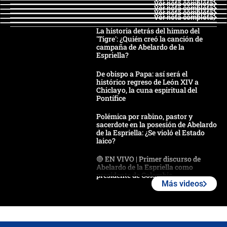
Ver nota completa
Ver nota completa
Ver nota completa
Ver nota completa
La historia detrás del himno del
'Tigre': ¿Quién creó la canción de
campaña de Abelardo de la
Espriella?
De obispo a Papa: así será el
histórico regreso de León XIV a
Chiclayo, la cuna espiritual del
Pontífice
Polémica por rabino, pastor y
sacerdote en la posesión de Abelardo
de la Espriella: ¿Se violó el Estado
laico?
🔴 EN VIVO | Primer discurso de
Abelardo de la Espriella como
presidente de Colombia
Más videos
¿La posesión de Abelardo De la
Espriella en Cali inicia la
descentralización en Colombia? Esto
respondió el alcalde Eder