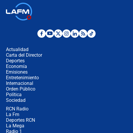
Así será la posesión de Abelardo de
la Espriella este 7 de agosto:
cronograma oficial y detalles clave
Desde dermatitis hasta infecciones:
los riesgos de usar cascos de motos
de aplicaciones de transporte
Actualidad
Carta del Director
¿Cómo comprar dólares desde el
Deportes
celular? Requisitos, pasos y
Economía
recomendaciones
Emisiones
Entretenimiento
Internacional
Las seis de las 6 con Juan Lozano |
Orden Público
jueves 6 de agosto de 2026
Política
Sociedad
RCN Radio
Posesión de Abelardo De La Espriella
La Fm
en Cali: ¿qué pasará con los
congresistas del Pacto Histórico que
Deportes RCN
no asistirán?
La Mega
Radio 1