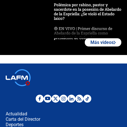
Polémica por rabino, pastor y
sacerdote en la posesión de Abelardo
de la Espriella: ¿Se violó el Estado
laico?
🔴 EN VIVO | Primer discurso de
Abelardo de la Espriella como
presidente de Colombia
Más videos
¿La posesión de Abelardo De la
Espriella en Cali inicia la
descentralización en Colombia? Esto
respondió el alcalde Eder
Así será la posesión de Abelardo de
la Espriella este 7 de agosto:
cronograma oficial y detalles clave
Desde dermatitis hasta infecciones:
los riesgos de usar cascos de motos
de aplicaciones de transporte
Actualidad
Carta del Director
¿Cómo comprar dólares desde el
Deportes