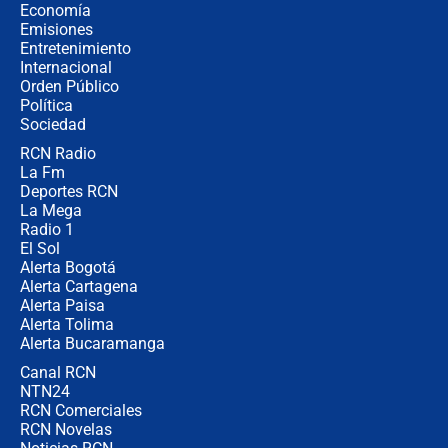
celular? Requisitos, pasos y
Economía
recomendaciones
Emisiones
Entretenimiento
Internacional
Las seis de las 6 con Juan Lozano |
Orden Público
jueves 6 de agosto de 2026
Política
Sociedad
RCN Radio
Posesión de Abelardo De La Espriella
La Fm
en Cali: ¿qué pasará con los
congresistas del Pacto Histórico que
Deportes RCN
no asistirán?
La Mega
Radio 1
El Sol
Alerta Bogotá
Alerta Cartagena
Alerta Paisa
Alerta Tolima
Alerta Bucaramanga
Canal RCN
NTN24
RCN Comerciales
RCN Novelas