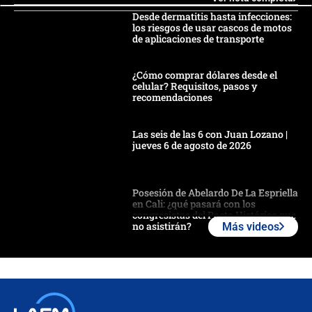
Desde dermatitis hasta infecciones:
los riesgos de usar cascos de motos
de aplicaciones de transporte
¿Cómo comprar dólares desde el
celular? Requisitos, pasos y
recomendaciones
Las seis de las 6 con Juan Lozano |
jueves 6 de agosto de 2026
Posesión de Abelardo De La Espriella
en Cali: ¿qué pasará con los
congresistas del Pacto Histórico que
no asistirán?
Más videos
Álvaro Uribe asistirá a la posesión y
crece el pulso por la elección del
contralor
🔴 EN VIVO | Noticiero La FM con