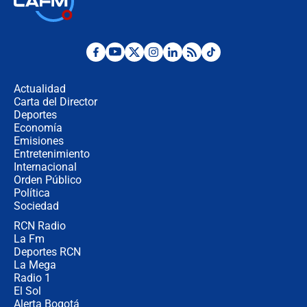
Juan Lozano - 6 de agosto de 2026
¿Por qué De la Espriella gobernará
desde Barranquilla? Experto explica
la razón
Actualidad
Carta del Director
Estratega de Abelardo de la Espriella
Deportes
revela cómo venció a la “casta
Economía
política” en campaña: “Estaba
Emisiones
completamente seguro”
Entretenimiento
Internacional
Alias ‘Calarcá’ habría pagado $60
Orden Público
millones al mes a un supuesto
Política
coronel para filtrar información del
Ejército
Sociedad
RCN Radio
Las razones para escoger al nuevo
La Fm
director de la Policía
Deportes RCN
La Mega
Radio 1
El Sol
Alerta Bogotá