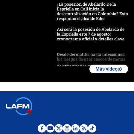
¿La posesión de Abelardo De la
Espriella en Cali inicia la
descentralización en Colombia? Esto
respondió el alcalde Eder
Así será la posesión de Abelardo de
la Espriella este 7 de agosto:
cronograma oficial y detalles clave
Desde dermatitis hasta infecciones:
los riesgos de usar cascos de motos
de aplicaciones de transporte
Más videos
¿Cómo comprar dólares desde el
celular? Requisitos, pasos y
recomendaciones
Las seis de las 6 con Juan Lozano |
jueves 6 de agosto de 2026
Posesión de Abelardo De La Espriella