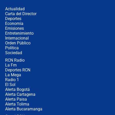
en Cali: ¿qué pasará con los
congresistas del Pacto Histórico que
Actualidad
no asistirán?
Carta del Director
Álvaro Uribe asistirá a la posesión y
Deportes
crece el pulso por la elección del
Economía
contralor
Emisiones
Entretenimiento
Internacional
🔴 EN VIVO | Noticiero La FM con
Orden Público
Juan Lozano - 6 de agosto de 2026
Política
Sociedad
RCN Radio
¿Por qué De la Espriella gobernará
La Fm
desde Barranquilla? Experto explica
la razón
Deportes RCN
La Mega
Radio 1
El Sol
Alerta Bogotá
Alerta Cartagena
Alerta Paisa
Alerta Tolima
Alerta Bucaramanga