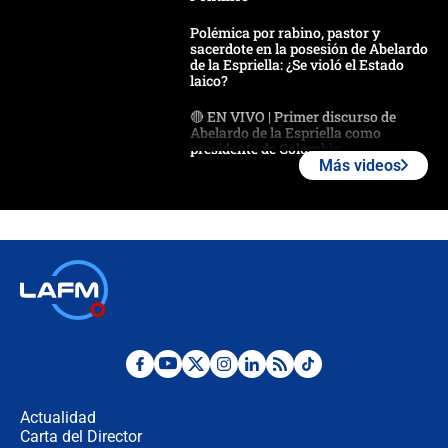
Polémica por rabino, pastor y
sacerdote en la posesión de Abelardo
de la Espriella: ¿Se violó el Estado
laico?
🔴 EN VIVO | Primer discurso de
Abelardo de la Espriella como
presidente de Colombia
Más videos
¿La posesión de Abelardo De la
Espriella en Cali inicia la
descentralización en Colombia? Esto
respondió el alcalde Eder
Así será la posesión de Abelardo de
la Espriella este 7 de agosto:
cronograma oficial y detalles clave
Desde dermatitis hasta infecciones:
los riesgos de usar cascos de motos
de aplicaciones de transporte
Actualidad
Carta del Director