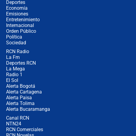
¿Cómo comprar dólares desde el
Deportes
celular? Requisitos, pasos y
Economía
recomendaciones
Emisiones
Entretenimiento
Internacional
Las seis de las 6 con Juan Lozano |
Orden Público
jueves 6 de agosto de 2026
Política
Sociedad
RCN Radio
Posesión de Abelardo De La Espriella
La Fm
en Cali: ¿qué pasará con los
congresistas del Pacto Histórico que
Deportes RCN
no asistirán?
La Mega
Radio 1
El Sol
Alerta Bogotá
Alerta Cartagena
Alerta Paisa
Alerta Tolima
Alerta Bucaramanga
Canal RCN
NTN24
RCN Comerciales
RCN Novelas