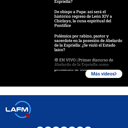
Espriella?
De obispo a Papa: así será el
histórico regreso de León XIV a
Chiclayo, la cuna espiritual del
Pontífice
Polémica por rabino, pastor y
sacerdote en la posesión de Abelardo
de la Espriella: ¿Se violó el Estado
laico?
🔴 EN VIVO | Primer discurso de
Abelardo de la Espriella como
presidente de Colombia
Más videos
¿La posesión de Abelardo De la
Espriella en Cali inicia la
descentralización en Colombia? Esto
respondió el alcalde Eder
Así será la posesión de Abelardo de
la Espriella este 7 de agosto:
cronograma oficial y detalles clave