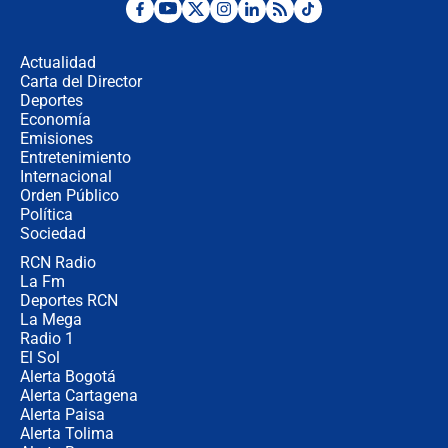
Desde dermatitis hasta infecciones:
los riesgos de usar cascos de motos
de aplicaciones de transporte
Actualidad
Carta del Director
¿Cómo comprar dólares desde el
Deportes
celular? Requisitos, pasos y
Economía
recomendaciones
Emisiones
Entretenimiento
Internacional
Las seis de las 6 con Juan Lozano |
Orden Público
jueves 6 de agosto de 2026
Política
Sociedad
RCN Radio
Posesión de Abelardo De La Espriella
La Fm
en Cali: ¿qué pasará con los
congresistas del Pacto Histórico que
Deportes RCN
no asistirán?
La Mega
Radio 1
El Sol
Alerta Bogotá
Alerta Cartagena
Alerta Paisa
Alerta Tolima