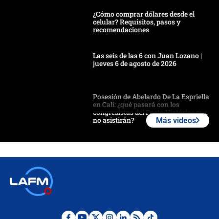
¿Cómo comprar dólares desde el
celular? Requisitos, pasos y
recomendaciones
Las seis de las 6 con Juan Lozano |
jueves 6 de agosto de 2026
Posesión de Abelardo De La Espriella
en Cali: ¿qué pasará con los
congresistas del Pacto Histórico que
no asistirán?
Más videos
Álvaro Uribe asistirá a la posesión y
crece el pulso por la elección del
contralor
🔴 EN VIVO | Noticiero La FM con
Juan Lozano - 6 de agosto de 2026