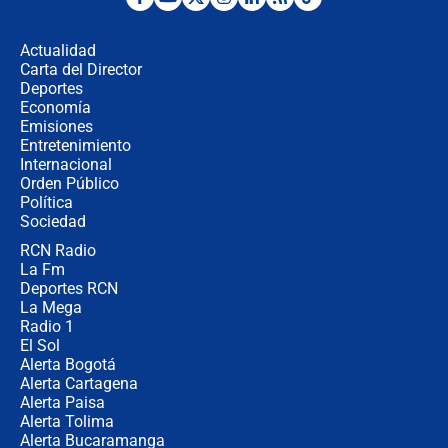
¿Por qué De la Espriella gobernará
desde Barranquilla? Experto explica
la razón
Actualidad
Carta del Director
Estratega de Abelardo de la Espriella
Deportes
revela cómo venció a la “casta
Economía
política” en campaña: “Estaba
Emisiones
completamente seguro”
Entretenimiento
Internacional
Alias ‘Calarcá’ habría pagado $60
Orden Público
millones al mes a un supuesto
Política
coronel para filtrar información del
Ejército
Sociedad
RCN Radio
Las razones para escoger al nuevo
La Fm
director de la Policía
Deportes RCN
La Mega
Radio 1
El Sol
Alerta Bogotá
Alerta Cartagena
Alerta Paisa
Alerta Tolima
Alerta Bucaramanga