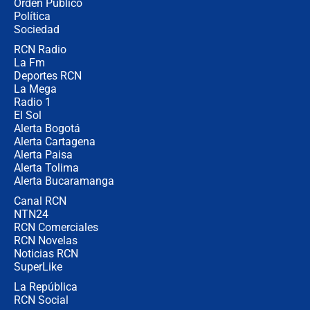
Orden Público
jueves 6 de agosto de 2026
Política
Sociedad
RCN Radio
Posesión de Abelardo De La Espriella
La Fm
en Cali: ¿qué pasará con los
congresistas del Pacto Histórico que
Deportes RCN
no asistirán?
La Mega
Radio 1
El Sol
Alerta Bogotá
Alerta Cartagena
Alerta Paisa
Alerta Tolima
Alerta Bucaramanga
Canal RCN
NTN24
RCN Comerciales
RCN Novelas
Noticias RCN
SuperLike
La República
RCN Social