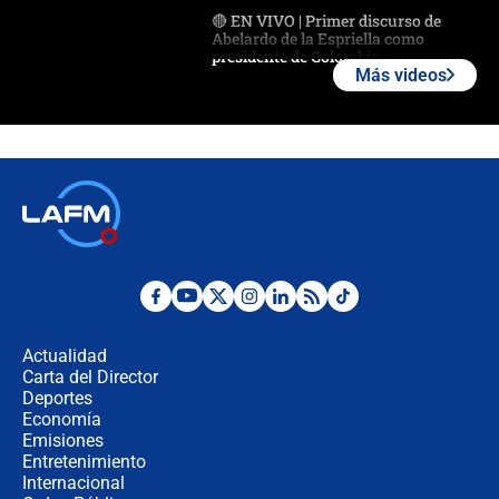
🔴 EN VIVO | Primer discurso de
Abelardo de la Espriella como
presidente de Colombia
Más videos
¿La posesión de Abelardo De la
Espriella en Cali inicia la
descentralización en Colombia? Esto
respondió el alcalde Eder
Así será la posesión de Abelardo de
la Espriella este 7 de agosto:
cronograma oficial y detalles clave
Desde dermatitis hasta infecciones:
los riesgos de usar cascos de motos
de aplicaciones de transporte
Actualidad
Carta del Director
¿Cómo comprar dólares desde el
Deportes
celular? Requisitos, pasos y
Economía
recomendaciones
Emisiones
Entretenimiento
Internacional
Las seis de las 6 con Juan Lozano |