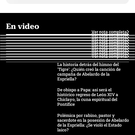
En video
Ver nota completa
Ver nota completa
Ver nota completa
Ver nota completa
Ver nota completa
Ver nota completa
Ver nota completa
Ver nota completa
Ver nota completa
Ver nota completa
La historia detrás del himno del
'Tigre': ¿Quién creó la canción de
campaña de Abelardo de la
Espriella?
De obispo a Papa: así será el
histórico regreso de León XIV a
Chiclayo, la cuna espiritual del
Pontífice
Polémica por rabino, pastor y
sacerdote en la posesión de Abelardo
de la Espriella: ¿Se violó el Estado
laico?