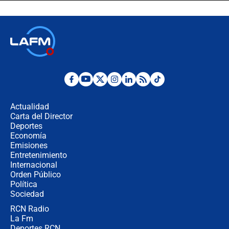
celular? Requisitos, pasos y
recomendaciones
Las seis de las 6 con Juan Lozano |
jueves 6 de agosto de 2026
Posesión de Abelardo De La Espriella
en Cali: ¿qué pasará con los
congresistas del Pacto Histórico que
Actualidad
no asistirán?
Carta del Director
Álvaro Uribe asistirá a la posesión y
Deportes
crece el pulso por la elección del
Economía
contralor
Emisiones
Entretenimiento
Internacional
🔴 EN VIVO | Noticiero La FM con
Orden Público
Juan Lozano - 6 de agosto de 2026
Política
Sociedad
RCN Radio
¿Por qué De la Espriella gobernará
La Fm
desde Barranquilla? Experto explica
la razón
Deportes RCN