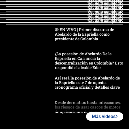
Ver nota completa
Ver nota completa
Ver nota completa
Ver nota completa
Ver nota completa
Ver nota completa
Ver nota completa
Ver nota completa
Ver nota completa
🔴 EN VIVO | Primer discurso de
Abelardo de la Espriella como
presidente de Colombia
¿La posesión de Abelardo De la
Espriella en Cali inicia la
descentralización en Colombia? Esto
respondió el alcalde Eder
Así será la posesión de Abelardo de
la Espriella este 7 de agosto:
cronograma oficial y detalles clave
Desde dermatitis hasta infecciones:
los riesgos de usar cascos de motos
de aplicaciones de transporte
Más videos
¿Cómo comprar dólares desde el