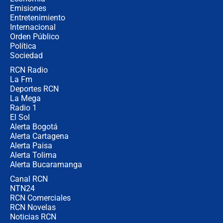
contralor
Emisiones
Entretenimiento
Internacional
🔴 EN VIVO | Noticiero La FM con
Orden Público
Juan Lozano - 6 de agosto de 2026
Política
Sociedad
RCN Radio
¿Por qué De la Espriella gobernará
La Fm
desde Barranquilla? Experto explica
la razón
Deportes RCN
La Mega
Radio 1
El Sol
Alerta Bogotá
Alerta Cartagena
Alerta Paisa
Alerta Tolima
Alerta Bucaramanga
Canal RCN
NTN24
RCN Comerciales
RCN Novelas
Noticias RCN