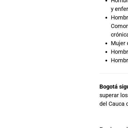
Hombre
y enfe
Hombre
Comorb
crónic
Mujer 
Hombre
Hombre
Bogotá sig
superar los
del Cauca 