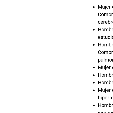
Mujer 
Comorb
cerebr
Hombre
estudi
Hombre
Comorb
pulmo
Mujer 
Hombre
Hombre
Mujer 
hipert
Hombre
inmuno