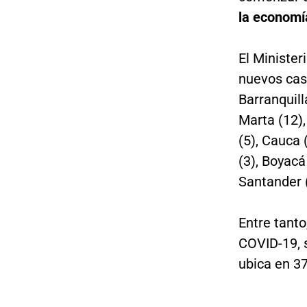
la economí
El Minister
nuevos caso
Barranquill
Marta (12),
(5), Cauca (
(3), Boyacá
Santander 
Entre tanto
COVID-19, s
ubica en 37