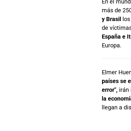
En el mund
más de 250
y Brasil
los
de víctima
España e It
Europa.
Elmer Huert
países se 
error",
irán 
la economí
llegan a di