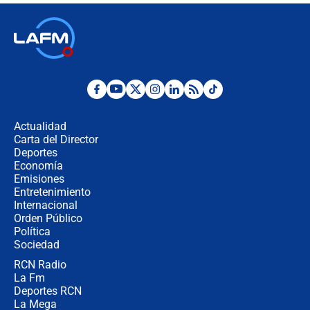
🔴 EN VIVO | Noticiero La FM con
Juan Lozano - 6 de agosto de 2026
¿Por qué De la Espriella gobernará
desde Barranquilla? Experto explica
la razón
Actualidad
Carta del Director
Estratega de Abelardo de la Espriella
Deportes
revela cómo venció a la “casta
Economía
política” en campaña: “Estaba
Emisiones
completamente seguro”
Entretenimiento
Internacional
Alias ‘Calarcá’ habría pagado $60
Orden Público
millones al mes a un supuesto
Política
coronel para filtrar información del
Ejército
Sociedad
RCN Radio
Las razones para escoger al nuevo
La Fm
director de la Policía
Deportes RCN
La Mega