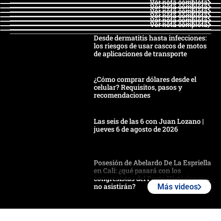
Ver nota completa
Ver nota completa
Ver nota completa
Ver nota completa
Ver nota completa
Ver nota completa
Desde dermatitis hasta infecciones:
los riesgos de usar cascos de motos
de aplicaciones de transporte
¿Cómo comprar dólares desde el
celular? Requisitos, pasos y
recomendaciones
Las seis de las 6 con Juan Lozano |
jueves 6 de agosto de 2026
Posesión de Abelardo De La Espriella
en Cali: ¿qué pasará con los
congresistas del Pacto Histórico que
no asistirán?
Más videos
Álvaro Uribe asistirá a la posesión y
crece el pulso por la elección del
contralor