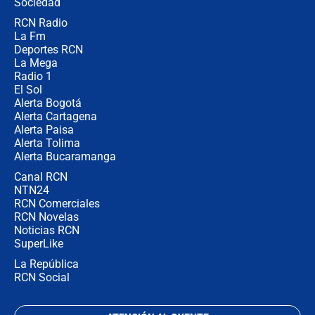
Sociedad
RCN Radio
Posesión de Abelardo De La Espriella
La Fm
en Cali: ¿qué pasará con los
congresistas del Pacto Histórico que
Deportes RCN
no asistirán?
La Mega
Radio 1
El Sol
Alerta Bogotá
Alerta Cartagena
Alerta Paisa
Alerta Tolima
Alerta Bucaramanga
Canal RCN
NTN24
RCN Comerciales
RCN Novelas
Noticias RCN
SuperLike
La República
RCN Social