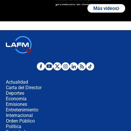
presidente de Colombia
Más videos
¿La posesión de Abelardo De la
Espriella en Cali inicia la
descentralización en Colombia? Esto
respondió el alcalde Eder
Así será la posesión de Abelardo de
la Espriella este 7 de agosto:
cronograma oficial y detalles clave
Desde dermatitis hasta infecciones:
los riesgos de usar cascos de motos
de aplicaciones de transporte
Actualidad
Carta del Director
¿Cómo comprar dólares desde el
Deportes
celular? Requisitos, pasos y
Economía
recomendaciones
Emisiones
Entretenimiento
Internacional
Las seis de las 6 con Juan Lozano |
Orden Público
jueves 6 de agosto de 2026
Política