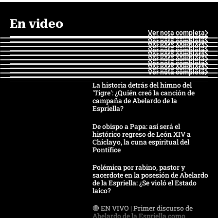
En video
Ver nota completa
Ver nota completa
Ver nota completa
Ver nota completa
Ver nota completa
Ver nota completa
Ver nota completa
Ver nota completa
Ver nota completa
Ver nota completa
La historia detrás del himno del
'Tigre': ¿Quién creó la canción de
campaña de Abelardo de la
Espriella?
De obispo a Papa: así será el
histórico regreso de León XIV a
Chiclayo, la cuna espiritual del
Pontífice
Polémica por rabino, pastor y
sacerdote en la posesión de Abelardo
de la Espriella: ¿Se violó el Estado
laico?
🔴 EN VIVO | Primer discurso de
Abelardo de la Espriella como