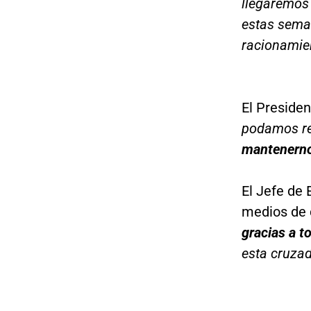
llegaremos
estas sema
racionamie
El Presiden
podamos rep
mantenernos
El Jefe de 
medios de 
gracias a t
esta cruza